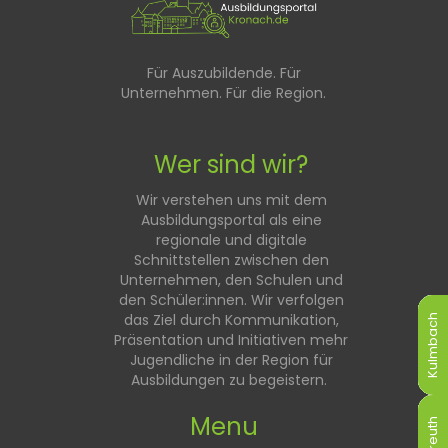
Für Auszubildende. Für
Unternehmen. Für die Region.
Wer sind wir?
Wir verstehen uns mit dem
Ausbildungsportal als eine
regionale und digitale
Schnittstellen zwischen den
Unternehmen, den Schulen und
den Schüler:innen. Wir verfolgen
das Ziel durch Kommunikation,
Kulmbach
Kulmbach
Kulmbach
Kulmbach
Kulmbach
Kulmbach
Präsentation und Initiativen mehr
Jugendliche in der Region für
Ausbildungen zu begeistern.
Menu
Bayreuth
Bayreuth
Bayreuth
Bayreuth
Bayreuth
Bayreuth