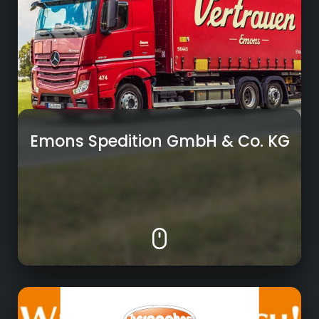
Kontraktlogistik
• Zollabwicklung und Unterstützung im
internationalen Warenverkehr
• Individuelle Logistik- und Transportlösungen
für verschiedene Branchen
• Express- und Sonderfahrten für zeitkritische
Sendungen
Emons Spedition GmbH & Co. KG
Futtermittelindustrie