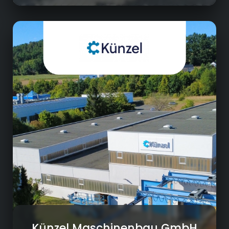
Menschen mit Behinderung und Senioren
Maschinenbau
• Maschinebau
• Service
• Vertrieb
• Montage
• R&D
Künzel Maschinenbau GmbH
Ausbildungsportal Kulmbach