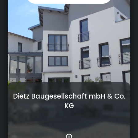
Parkhäuser, Brücken oder
Hochwasserfreilegungen – die Projekte, die
wir für Auftraggeber der öffentlichen Hand
erfolgreich realisiert haben, sind sehr
unterschiedlich. Neben unserem
Hauptwirkungsgebiet in der fränkischen
Heimat haben wir zahlreiche Prestigeprojekte
in größerer Entfernung verantwortet. Von
München am Tunnel Aubing, bis Göttingen
am Heidkopftunnel.
Dietz Baugesellschaft mbH & Co.
KG