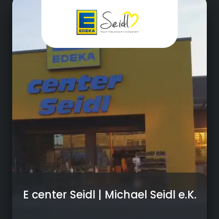
Einzelhandel
- Shop in Shop (Bärchen Dealer | Lindt | Conf.
Bauer)
- eigener Hofladen
- große Unverpackt Station
- separate Bio Abteilung
- Indoor Gewächshaus
- Urban Bee Keeping
- MarktKüche
- frisch gerolltes Sushi
- Weinkeller bzw. begehbare Weinvitrine
E center Seidl | Michael Seidl e.K.