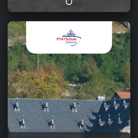
Berufsfachschule
In vier "digitalen Klassenzimmern" vermitteln
wir das notwendige theoretische Fachwissen.
Die Herstellung von Arzneimitteln und das
Prüfen von Ausgangsstoffen werden in
unseren modern ausgestatteten Laboren
geübt. Dabei unterstützen wir natürlich
unsere Schülerinnen und Schüler und legen
besonders viel Wert auf ein gutes Schulklima!