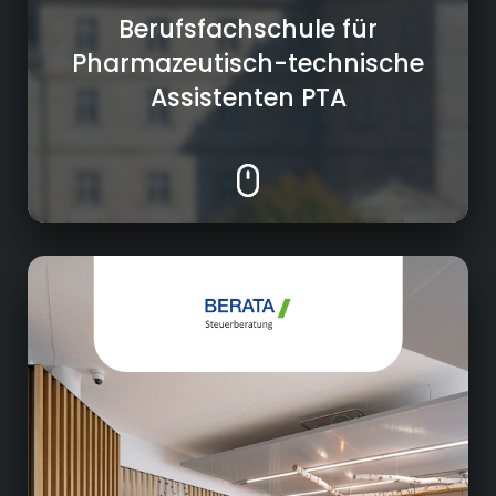
Berufsfachschule für
Pharmazeutisch-technische
Assistenten PTA
Steuerberater
Steuerberatung für Gewerbetreibende und
Privatpersonen
Finanz- und Wirtschaftsberatung
Buchführung und Jahresabschlüsse
Gründungs- und Nachfolgeberatung
Unternehmensanalysen und -strategien