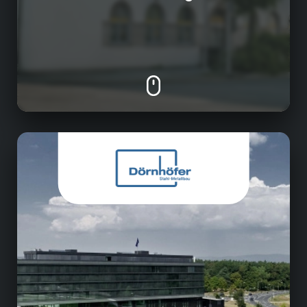
Stahl- und Metallbau
Wir bieten eine persönliche Betreuung von
Anfang an sowie optimal abgestimmte
Lösungsansätze auf jede Anforderung. Alles
aus einer Hand, von der Planung bis zur
Montage! Fassaden, Fenster und Türen
Fertigung. Sonderkonstruktionen in den
Materialien Stahl, Edelstahl, Baubronze und