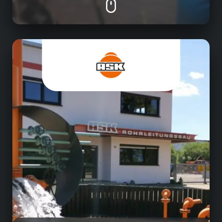
Tief- & Rohrleitungsbau
Bau und Verlegung von Gas- und
Wasserleitungen
Bau von Fernwärmenetzen
Kanalbau
Bau von Entwässerungs- und
Versickerungssystemen
Erschliessung von Baugebieten
Vermessungsleistungen