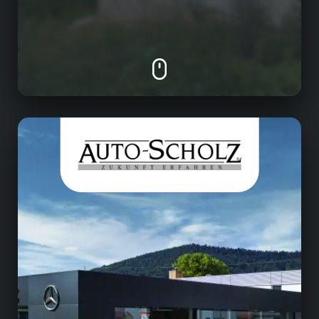
Steinhäuser.
Automobilindustrie
• Vertrieb von Mercedes-Benz PKW,
Transportern und LKW Neu- und
Gebrauchtwagen
• Große Modellvielfalt vor Ort
• Wartung und Reparatur
• Unfallabwicklung und Schadensregulierung
• Persönliche & kompetente Beratung
• Professionelle Betreuung rund um den
Fahrzeugkauf