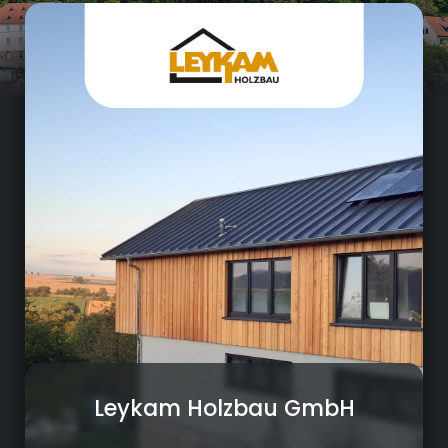
Bauwesen
Unsere Firma ist ein traditioneller, aber auch
moderner Zimmereibetrieb, gegründet im
Jahr 1913 von Johann Leykam und ab 1950
von Willi Leykam weitergeführt.
Seit 1985 leitete Günther Leykam die Leykam
Holzbau GmbH. Durch seine aufgeschlossene
Art, sein fundiertes Fachwissen und vor allem
durch seine Persönlichkeit ist unsere Firma zu
einem stattlichen Unternehmen
herangewachsen und beschäftigt
mittlerweile mehr als 20 Mitarbeiter.
Seit 2020 führt Ulrike Leykam nun in 4.
Generation den Betrieb gemeinsam im 3er-
Team mit den langjährig beschäftigten
Leykam Holzbau GmbH
Zimmermeistern Michael Heinz und Jörg