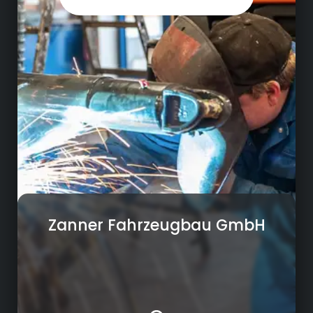
Metalltechnik (Laser- und Kantarbeiten für
Stahl, Edelstahl und Aluminium)
Engineering für Fahrzeugaufbauten
Fertigung von Fahrzeugaufbauten und
Sonderfahrzeugen
Oberflächentechnik (Sandstrahlen, Lackieren,
Beschriftung)
Werkstattservice (Wartung und Reparatur,
Ersatzteilservice, Kofferinstandsetzung)
Zanner Fahrzeugbau GmbH