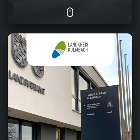
Öffentlicher Dienst
Kommunale Daseinsvorsorge (z.B. Schul- u.
Gesundheitswesen, Abfallentsorgung)
Jugend- und Sozialhilfe
Öffentl. Sicherheit u. Katastrophenschutz (z.B.
Bekämpfung der Corona-Pandemie)
Natur-, Umwelt- und Klimaschutz
Bau- und Verkehrswesen, u.v.m.