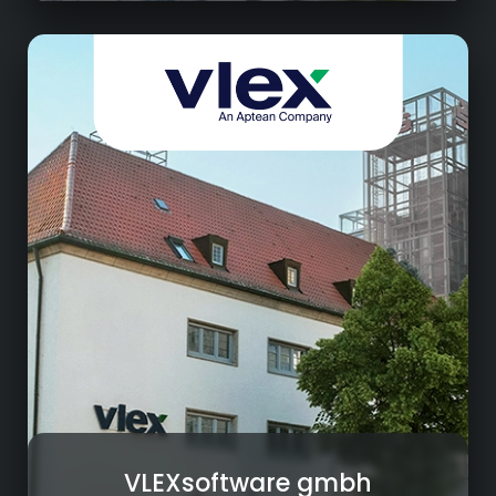
Software
Entwicklung von ERP-Software für den
Mittelstand.
Anpassen der ERP-Software an die speziellen
Bedürfnisse von Firmen.
Erstellen neuer Funktionen und Programme
für die Verwaltung von Daten.
Testen der ERP-Software, um Fehler zu finden
und zu beheben.
Zusammenarbeit mit Kunden, um deren
Wünsche umzusetzen.
Beratungsleistungen bei der
Softwarefindung: Prozessberatung und -
optimierung, IT-Strategieberatung,
Technologieberatung, etc.
VLEXsoftware gmbh