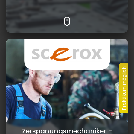
Dr.-Ludwig-Vierling-Str. 12, 96257 Redwitz
a.d.Rodach
Zerspanungsmechaniker
-