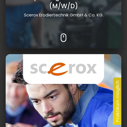
(M/W/D)
Scerox Erodiertechnik GmbH & Co. KG.
Dr.-Ludwig-Vierling-Str. 12, 96257 Redwitz
a.d.Rodach