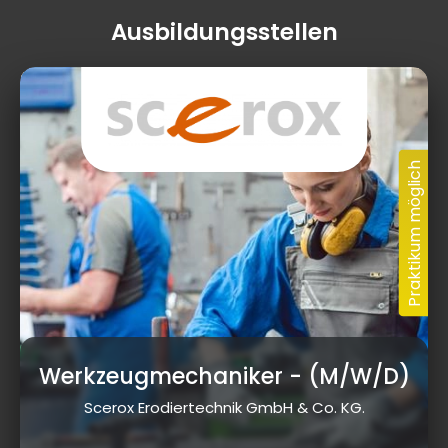
Ausbildungsstellen
Dr.-Ludwig-Vierling-Str. 12, 96257 Redwitz
a.d.Rodach
Werkzeugmechaniker
- (M/W/D)
Scerox Erodiertechnik GmbH & Co. KG.