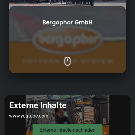
Bergophor GmbH
Herstellung von Futtermittel für Rinder,
Schweine, Schafe, Ziegen, Pferde, Hühner
1947
Gründungsjahr:
und Haustiere
7
Anzahl Azubis:
140
Mitarbeiterzahl: