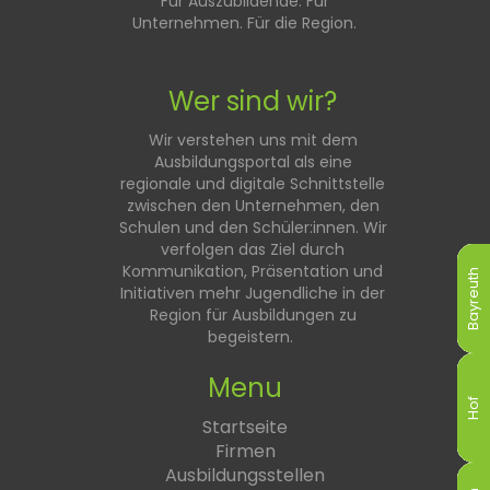
Für Auszubildende. Für
Unternehmen. Für die Region.
Wer sind wir?
Wir verstehen uns mit dem
Ausbildungsportal als eine
regionale und digitale Schnittstelle
zwischen den Unternehmen, den
Schulen und den Schüler:innen. Wir
verfolgen das Ziel durch
Kommunikation, Präsentation und
Bayreuth
Bayreuth
Bayreuth
Bayreuth
Bayreuth
Bayreuth
Initiativen mehr Jugendliche in der
Region für Ausbildungen zu
begeistern.
Menu
Hof
Hof
Hof
Hof
Hof
Hof
Startseite
Firmen
Ausbildungsstellen