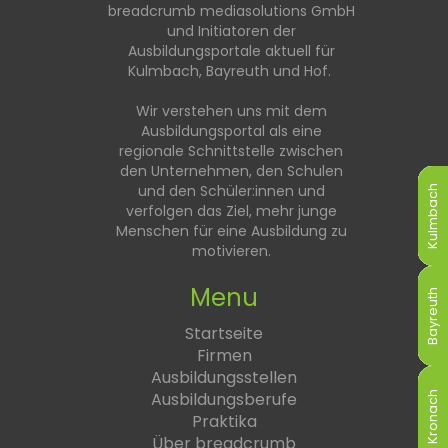
breadcrumb mediasolutions GmbH
und Initiatoren der
Ausbildungsportale aktuell für
Kulmbach, Bayreuth und Hof.
Wir verstehen uns mit dem
Ausbildungsportal als eine
regionale Schnittstelle zwischen
den Unternehmen, den Schulen
und den Schüler:innen und
Kulmbach
Kulmbach
Kulmbach
Kulmbach
Kulmbach
Kulmbach
verfolgen das Ziel, mehr junge
Menschen für eine Ausbildung zu
motivieren.
Menu
Bayreuth
Bayreuth
Bayreuth
Bayreuth
Bayreuth
Bayreuth
Startseite
Firmen
Ausbildungsstellen
Ausbildungsberufe
Kronach
Kronach
Kronach
Kronach
Kronach
Kronach
Praktika
Über breadcrumb