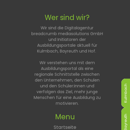
Wer sind wir?
Wir sind die Digitalagentur
breadcrumb mediasolutions GmbH
und Initiatoren der
Ausbildungsportale aktuell für
Kulmbach, Bayreuth und Hof.
Wir verstehen uns mit dem
Ausbildungsportal als eine
regionale Schnittstelle zwischen
den Unternehmen, den Schulen
und den Schüler:innen und
Kulmbach
Kulmbach
Kulmbach
Kulmbach
Kulmbach
Kulmbach
verfolgen das Ziel, mehr junge
Menschen für eine Ausbildung zu
motivieren.
Menu
Bayreuth
Bayreuth
Bayreuth
Bayreuth
Bayreuth
Bayreuth
Startseite